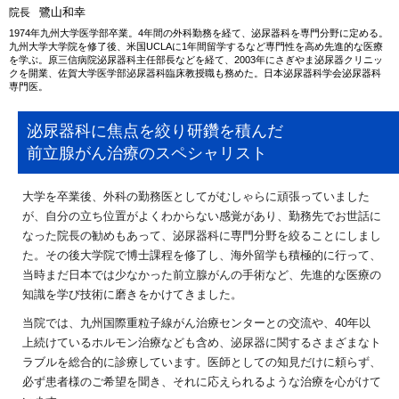
鷺山和幸
院長
1974年九州大学医学部卒業。4年間の外科勤務を経て、泌尿器科を専門分野に定める。
九州大学大学院を修了後、米国UCLAに1年間留学するなど専門性を高め先進的な医療
を学ぶ。原三信病院泌尿器科主任部長などを経て、2003年にさぎやま泌尿器クリニッ
クを開業、佐賀大学医学部泌尿器科臨床教授職も務めた。日本泌尿器科学会泌尿器科
専門医。
泌尿器科に焦点を絞り研鑽を積んだ
前立腺がん治療のスペシャリスト
大学を卒業後、外科の勤務医としてがむしゃらに頑張っていました
が、自分の立ち位置がよくわからない感覚があり、勤務先でお世話に
なった院長の勧めもあって、泌尿器科に専門分野を絞ることにしまし
た。その後大学院で博士課程を修了し、海外留学も積極的に行って、
当時まだ日本では少なかった前立腺がんの手術など、先進的な医療の
知識を学び技術に磨きをかけてきました。
当院では、九州国際重粒子線がん治療センターとの交流や、40年以
上続けているホルモン治療なども含め、泌尿器に関するさまざまなト
ラブルを総合的に診療しています。医師としての知見だけに頼らず、
必ず患者様のご希望を聞き、それに応えられるような治療を心がけて