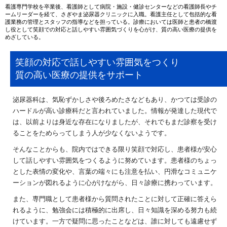
看護専門学校を卒業後、看護師として病院・施設・健診センターなどの看護師長やチ
ームリーダーを経て、さぎやま泌尿器クリニックに入職。看護主任として包括的な看
護業務の管理とスタッフの指導などを担っている。診療においては医師と患者の橋渡
し役として笑顔での対応と話しやすい雰囲気づくりを心がけ、質の高い医療の提供を
めざしている。
笑顔の対応で話しやすい雰囲気をつくり
質の高い医療の提供をサポート
泌尿器科は、気恥ずかしさや後ろめたさなどもあり、かつては受診の
ハードルが高い診療科だと言われていました。情報が発達した現代で
は、以前よりは身近な存在になりましたが、それでもまだ診察を受け
ることをためらってしまう人が少なくないようです。
そんなことからも、院内ではできる限り笑顔で対応し、患者様が安心
して話しやすい雰囲気をつくるように努めています。患者様のちょっ
とした表情の変化や、言葉の端々にも注意を払い、円滑なコミュニケ
ーションが図れるように心がけながら、日々診療に携わっています。
また、専門職として患者様から質問されたことに対して正確に答えら
れるように、勉強会には積極的に出席し、日々知識を深める努力も続
けています。一方で疑問に思ったことなどは、誰に対しても遠慮せず