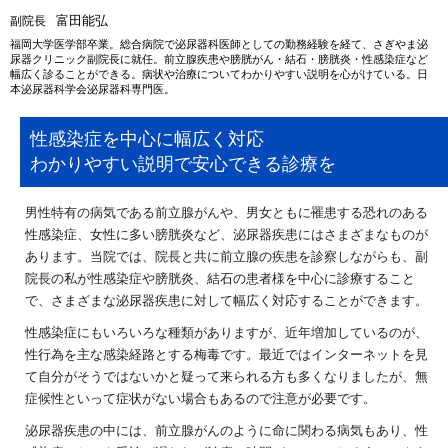
富田能弘
副院長
福岡大学医学部卒業。総合病院で泌尿器科医師としての勤務経験を経て、さぎやま泌
尿器クリニック副院長に就任。前立腺疾患や膀胱がん・結石・膀胱炎・性感染症など
幅広く診ることができる。病状や治療についてわかりやすい説明を心がけている。日
本泌尿器科学会泌尿器科専門医。
性感染症を中心に幅広く対応
わかりやすい説明で安心できる診療を
男性特有の病気である前立腺がんや、男女ともに罹患する恐れのある
性感染症、女性に多い膀胱炎など、泌尿器疾患にはさまざまなものが
あります。当院では、院長と共に前立腺の疾患を診察しながらも、副
院長の私が性感染症や膀胱炎、結石の患者様を中心に診療すること
で、さまざまな泌尿器疾患に対して幅広く対応することができます。
性感染症にもいろいろな種類がありますが、近年増加しているのが、
性行為を主な感染経路とする梅毒です。最近ではインターネットを見
て自分がそうではないかと疑って来られる方も多くなりましたが、無
症候性といって症状がない場合もあるので注意が必要です。
泌尿器疾患の中には、前立腺がんのように命に関わる病気もあり、性