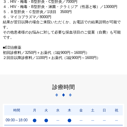
３．HIV・梅毒・B型肝炎・C型肝炎／7000円
４．HIV・梅毒・B型肝炎・淋菌・クラミジア（性器と喉）／13000円
５．Ｂ型肝炎・Ｃ型肝炎／1項目 3500円
６．マイコプラズマ／8000円
結果が翌日以降の場合ご来院いただくか、お電話での結果説明が可能で
す。
その他患者様のお悩みに対して必要な採血項目のご提案（自費）も可能
です。
■ED治療薬
初回診察料／3250円＋お薬代（1錠900円～1600円）
２回目以降診察料／1100円＋お薬代（1錠900円～1600円）
診療時間
時間
月
火
水
木
金
土
日
祝
09:00～18:00